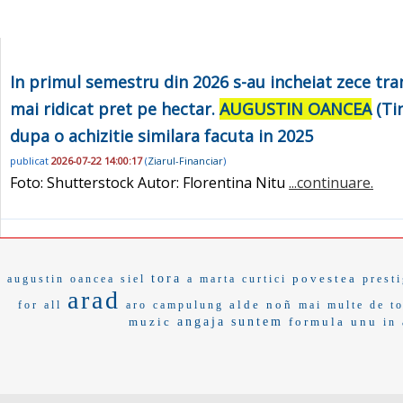
In primul semestru din 2026 s-au incheiat zece tranz
mai ridicat pret pe hectar.
AUGUSTIN OANCEA
(Tin
dupa o achizitie similara facuta in 2025
publicat
2026-07-22 14:00:17
(
Ziarul-Financiar
)
Foto: Shutterstock Autor: Florentina Nitu
...continuare.
tora
povestea
augustin oancea
siel
a marta
curtici
presti
arad
alde
noñ
for all
aro campulung
mai multe de
t
muzic
angaja
suntem
formula unu
in