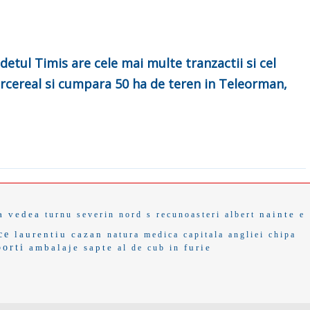
detul Timis are cele mai multe tranzactii si cel
tercereal si cumpara 50 ha de teren in Teleorman,
a vedea
nainte
turnu severin
nord s
recunoasteri
albert
e
ce
laurentiu cazan
natura medica
capitala angliei
chipa
porti
ambalaje
sapte
furie
al de
cub in