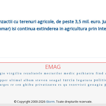
actii cu terenuri agricole, de peste 3,5 mil. euro. Ju
mar) isi continua extinderea in agricultura prin In
EMAG
virgiliu
medic psihiatru
find
gio
rezultatele meciurilor
steven seagal
turcia
legatura
politi
opper
ultimul album
ghibu
geoagiu
 arges
re cen
privatizarea
es qu
rezervisti
© Copyright 2000-2026
iStorm
. Toate drepturile rezervate.