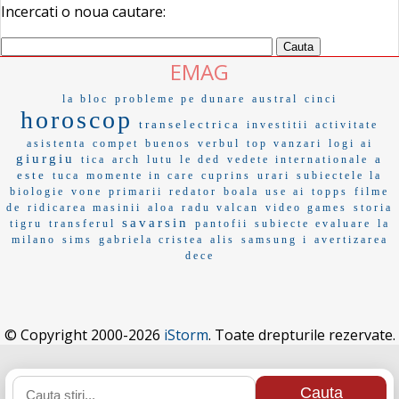
Incercati o noua cautare:
EMAG
la bloc
probleme pe dunare
austral
cinci
horoscop
transelectrica
investitii
activitate
asistenta
compet
buenos
verbul
top vanzari
logi ai
giurgiu
a
tica
arch
lutu
le ded
vedete internationale
este
tuca
momente in care
cuprins
urari
subiectele la
biologie
vone
primarii
redator
boala
use ai
topps
filme
de
ridicarea masinii
aloa
radu valcan
video games
storia
savarsin
tigru
transferul
pantofii
subiecte evaluare
la
milano
sims
gabriela cristea
alis
samsung i
avertizarea
dece
© Copyright 2000-2026
iStorm
. Toate drepturile rezervate.