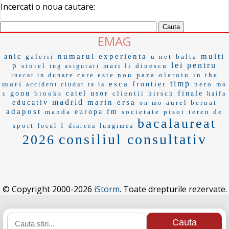
Incercati o noua cautare:
EMAG
numarul
experienta
multi
anic
galerii
u net
balta
lei pentru
p
sintel
mari li
dinescu
ing asigurari
care este nou
paza
olaroiu
in the
inecat in dunare
timp
mari
esca
frontier
nero
accident ciudat
ta ia
mo
gonu
brooks
catel
usor
clientii
hirsch
finale
c
haifa
madrid
marin
ersa
educativ
aurel bernat
on mo
adapost
manda
europa fm
societate
pisoi
teren de
bacalaureat
sport
locul 1
diareea
lungimea
consiliul consultativ
2026
© Copyright 2000-2026
iStorm
. Toate drepturile rezervate.