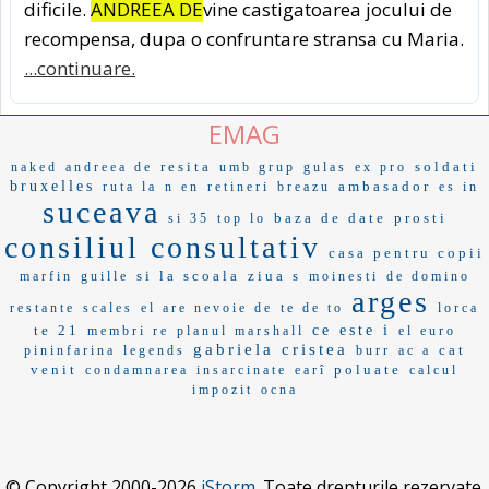
dificile.
ANDREEA DE
vine castigatoarea jocului de
recompensa, dupa o confruntare stransa cu Maria.
...continuare.
EMAG
resita
soldati
naked
andreea de
umb grup
gulas
ex pro
bruxelles
ambasador
ruta la
n en
retineri
breazu
es in
suceava
baza de date
prosti
si 35
top lo
consiliul consultativ
casa pentru copii
si la scoala
ziua s
marfin
guille
moinesti
de domino
arges
restante
scales
el are nevoie de
te de to
lorca
te 21
ce este i
membri re
planul marshall
el euro
gabriela cristea
cat
pininfarina
legends
burr
ac a
venit
poluate
condamnarea
insarcinate
earî
calcul
impozit
ocna
© Copyright 2000-2026
iStorm
. Toate drepturile rezervate.