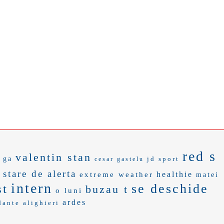
red s
valentin stan
 ga
jd sport
cesar gastelu
stare de alerta
healthie
extreme weather
matei
intern
se deschide
st
buzau t
o luni
ardes
dante alighieri