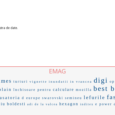
stra de date.
EMAG
digi
ames
turturi
vignette
inundatii in vrancea
op
best b
plain
calculare
închisoare pentru
mozilla
fa
lefurile
asatoria
d europe
swarovski
semineu
ciu
boldesti
hexagon
e power
adi de la valcea
inditex