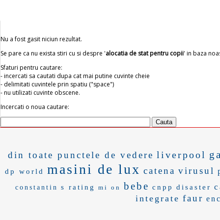
Nu a fost gasit niciun rezultat.
Se pare ca nu exista stiri cu si despre '
alocatia de stat pentru copii
' in baza noa
Sfaturi pentru cautare:
- incercati sa cautati dupa cat mai putine cuvinte cheie
- delimitati cuvintele prin spatiu ("space")
- nu utilizati cuvinte obscene.
Incercati o noua cautare:
g
liverpool
din toate punctele de vedere
masini de lux
catena
virusul
dp world
bebe
c
s rating
cnpp
disaster
constantin
mi on
faur
integrate
en