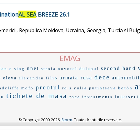
ination
AL SEA
BREEZE 26.1
mericii, Republica Moldova, Ucraina, Georgia, Turcia si Bulgar
EMAG
nnet
second hand
dan
e sing
stroia
novotel
dulapul
dece
armata rusa
automobil
c
eleva
alexandru filip
a
preotul
adcliffe
mofo
ro s
yulia putintseva
botón
tichete de masa
ru
intersect
roca investments
© Copyright 2000-2026
iStorm
. Toate drepturile rezervate.