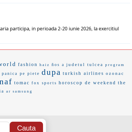
ia participa, in perioada 2-20 iunie 2026, la exercitiul
world
fashion
judetul tulcea
haiz
ños a
program
dupa
turkish airlines
ozonac
panica pe piete
naf
tomac
horoscop de weekend
the
fox sports
ia
ar samsung