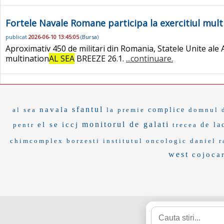
Fortele Navale Romane participa la exercitiul mult
publicat
2026-06-10 13:45:05
(
Bursa
)
Aproximativ 450 de militari din Romania, Statele Unite ale A
multination
AL SEA
BREEZE 26.1.
...continuare.
sfantul
navala
al sea
la premie
complice
domnul 
monitorul de galati
el se
iccj
pentr
trecea
de la
chimcomplex borzesti
institutul oncologic
daniel r
west
cojoca