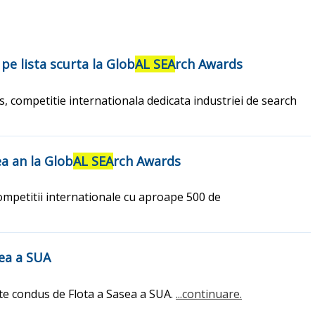
pe lista scurta la Glob
AL SEA
rch Awards
, competitie internationala dedicata industriei de search
ea an la Glob
AL SEA
rch Awards
competitii internationale cu aproape 500 de
ea a SUA
ste condus de Flota a Sasea a SUA.
...continuare.