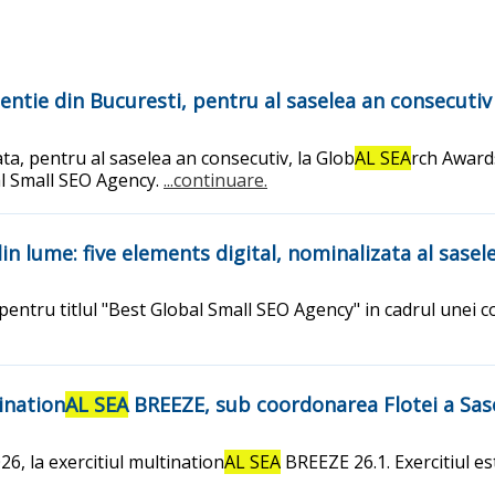
tie din Bucuresti, pentru al saselea an consecutiv 
ta, pentru al saselea an consecutiv, la Glob
AL SEA
rch Awards
al Small SEO Agency.
...continuare.
n lume: five elements digital, nominalizata al sasel
pentru titlul "Best Global Small SEO Agency" in cadrul unei 
ination
AL SEA
BREEZE, sub coordonarea Flotei a Sas
6, la exercitiul multination
AL SEA
BREEZE 26.1. Exercitiul e