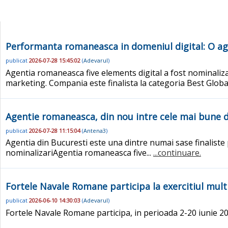
Performanta romaneasca in domeniul digital: O agen
publicat
2026-07-28 15:45:02
(
Adevarul
)
Agentia romaneasca five elements digital a fost nominaliza
marketing. Compania este finalista la categoria Best Glob
Agentie romaneasca, din nou intre cele mai bune di
publicat
2026-07-28 11:15:04
(
Antena3
)
Agentia din Bucuresti este una dintre numai sase finaliste 
nominalizariAgentia romaneasca five...
...continuare.
Fortele Navale Romane participa la exercitiul mult
publicat
2026-06-10 14:30:03
(
Adevarul
)
Fortele Navale Romane participa, in perioada 2-20 iunie 202