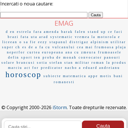
Incercati o noua cautare:
EMAG
d en
estrela
fara amenda
barak
falen
stand up
ce faci
brazi
fata
uta arad
systematic
vremea la
motorola e
liceean
o sa fie
eezy
stapanul
distrigaz
alpinism utilitar
super ch
es de a
fa cu
vulcanului
cea mai frumoasa plaja
neperfor
curtea europeana
ana cu
zmeura
frumoasele
defin
sport ten
proba de
monah
convocator
panouri
solare
brancusi
sotia
stefan stan
militar roman
la produs
marciu
act for
predicator
nacho a
eduard andreianu
horoscop
subiecte matematica
appe
motis
bani
romanesti
© Copyright 2000-2026
iStorm
. Toate drepturile rezervate.