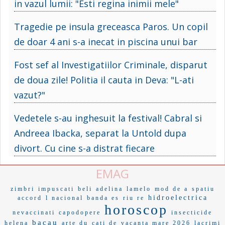
in vazul lumii: "Esti regina inimii mele"
Tragedie pe insula greceasca Paros. Un copil
de doar 4 ani s-a inecat in piscina unui bar
Fost sef al Investigatiilor Criminale, disparut
de doua zile! Politia il cauta in Deva: "L-ati
vazut?"
Vedetele s-au inghesuit la festival! Cabral si
Andreea Ibacka, separat la Untold dupa
divort. Cu cine s-a distrat fiecare
EMAG
zimbri
impuscati
beli
adelina
lamelo
mod de a
spatiu
hidroelectrica
accord
l nacional
banda es
riu re
horoscop
nevaccinati
capodopere
insecticide
bacau
helena
arte du
cati de
vacanta mare 2026
lacrimi