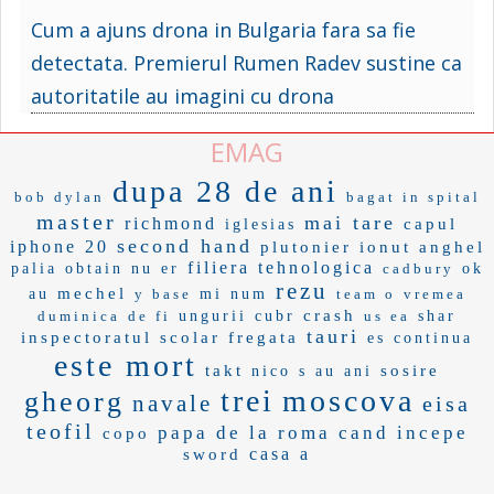
Cum a ajuns drona in Bulgaria fara sa fie
detectata. Premierul Rumen Radev sustine ca
autoritatile au imagini cu drona
EMAG
dupa 28 de ani
bob dylan
bagat in spital
master
mai tare
richmond
capul
iglesias
second hand
iphone 20
plutonier
ionut anghel
filiera tehnologica
palia
obtain
nu er
cadbury
ok
rezu
mechel
au
y base
mi num
team o
vremea
crash
duminica
de fi
ungurii
cubr
us ea
shar
tauri
inspectoratul scolar
fregata
es continua
este mort
takt
sosire
nico s
au ani
trei
moscova
gheorg
navale
eisa
teofil
papa de la roma
cand incepe
copo
casa a
sword