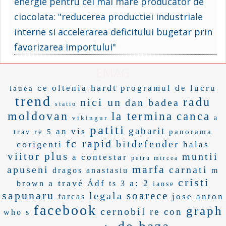
energie pentru cel mai mare producator de
ciocolata: "reducerea productiei industriale
interne si accelerarea deficitului bugetar prin
favorizarea importului"
EMAG
hardt
ce oltenia
programul de lucru
lauea
trend
radu
nici un
dan badea
statio
moldovan
la termina
canca
vikingur
a
patiti
gabarit
an vis
re 5
panorama
trav
fc rapid
bitdefender
corigenti
halas
viitor plus
muntii
a contestar
petru mircea
marfa
apuseni
carnati
dragos anastasiu
m
cristi
a travé
a: 2
Ádf
brown
ts 3
ianse
sapunaru
soarece
legala
jose anton
farcas
facebook
graph
cernobil
re con
who s