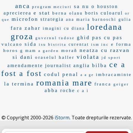
anca
sa nu o
houston
program meciuri
e stat
aprecierea
boris
culoarul
berna
olanu
or
microfon
strategia
ana maria barnoschi
gulia
que
loredana
fara zahar
imagini cu diana
groza
ghid pas cu pas
guvernul tudose
sida
vulcano
e forma
isu bistrita
curentat
ism inc
neatza cu razvan
horos
morañ
g mam
a garden
violata
si dani
oraselul
haller
jd sport
ce a
bilba
amendamente
journalist
anglia
fost a fost
codul penal
imbracaminte
a a ge
romania mare
la termina
franca
geiger
abba
roche
c a i
© Copyright 2000-2026
iStorm
. Toate drepturile rezervate.