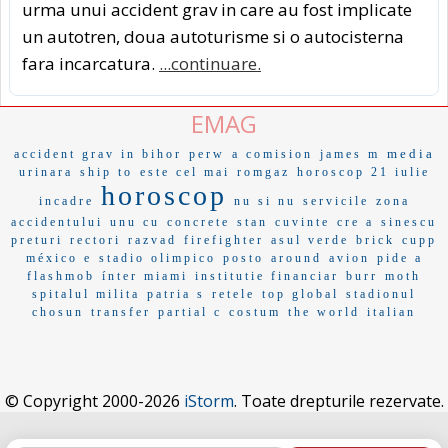
urma unui accident grav in care au fost implicate
un autotren, doua autoturisme si o autocisterna
fara incarcatura.
...continuare.
EMAG
media
accident grav in bihor
perw
a comision
james m
urinara
ship to
este cel mai
romgaz
horoscop 21 iulie
horoscop
incadre
nu si nu
servicile
zona
accidentului
unu cu
concrete
stan
cuvinte
cre a
sinescu
preturi
rectori
razvad
firefighter
asul verde
brick
cupp
méxico e
stadio olimpico
posto
around
avion
pide a
flashmob
ínter miami
institutie financiar
burr
moth
spitalul milita
patria s
retele
top global
stadionul
chosun
transfer
partial c
costum
the world
italian
© Copyright 2000-2026
iStorm
. Toate drepturile rezervate.