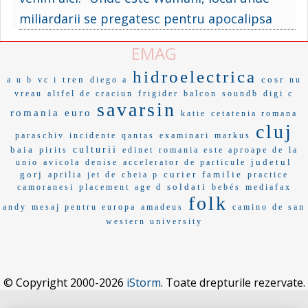
miliardarii se pregatesc pentru apocalipsa
EMAG
hidroelectrica
tren
cosr
a u b
vc i
diego a
nu
vreau
altfel de craciun
frigider
balcon
soundb
digi c
savarsin
romania euro
katie
cetatenia romana
cluj
paraschiv
incidente
qantas
examinari
markus
baia
culturii
pirits
edinet
romania este aproape de
la
judetul
unio
avicola
denise
accelerator de particule
gorj
curier
familie
aprilia
jet de
cheia p
practice
soldati
camoranesi
placement
age d
bebés
mediafax
folk
andy
mesaj pentru europa
amadeus
camino de san
western university
© Copyright 2000-2026
iStorm
. Toate drepturile rezervate.