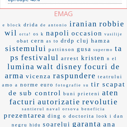
EMAG
iranian
robbie
drida
e block
de antonio
wil
napoli
occasion
os k
orta!
vasilije
cern
drdp cluj
hamza
obat
as to
sistemului
ta
gusa
pattinson
supermo
ps
festivalul
kristen
arrest
n el
lumina
walt disney
focuri de
arma
raspundere
vicenza
teatrului
tir scapat
norme euro
amo a
fotografie su
aten
de sub control
buni prieteni
facturi
autorizatie
revolutie
santierul naval orsova
beneficia
prezentarea
ding
o doctorita
dan
look i
garanta
ana
soarelui
negru
hidu