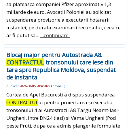
sa plateasca companiei Pfizer aproximativ 1,3
miliarde de euro. Avocatii Poloniei au solicitat
suspendarea provizorie a executarii hotararii
instantei, pe durata examinarii recursului, ceea ce
ar fi putut sa...
...continuare.
Blocaj major pentru Autostrada A8.
CONTRACTUL
tronsonului care iese din
tara spre Republica Moldova, suspendat
de instanta
publicat
2026-08-05 20:45:02
(
Adevarul
)
Curtea de Apel Bucuresti a dispus suspendarea
CONTRACTUL
ui pentru proiectarea si executia
tronsonului 4 al Autostrazii A8 Targu Neamt-Iasi-
Ungheni, intre DN24 (Iasi) si Vama Ungheni (Pod
peste Prut), dupa ce a admis plangerile formulate