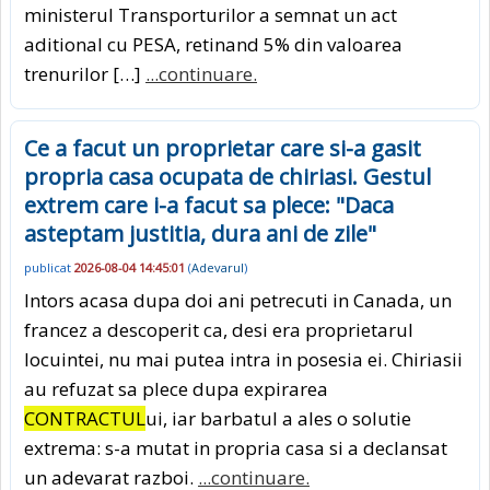
ministerul Transporturilor a semnat un act
aditional cu PESA, retinand 5% din valoarea
trenurilor […]
...continuare.
Ce a facut un proprietar care si-a gasit
propria casa ocupata de chiriasi. Gestul
extrem care i-a facut sa plece: "Daca
asteptam justitia, dura ani de zile"
publicat
2026-08-04 14:45:01
(
Adevarul
)
Intors acasa dupa doi ani petrecuti in Canada, un
francez a descoperit ca, desi era proprietarul
locuintei, nu mai putea intra in posesia ei. Chiriasii
au refuzat sa plece dupa expirarea
CONTRACTUL
ui, iar barbatul a ales o solutie
extrema: s-a mutat in propria casa si a declansat
un adevarat razboi.
...continuare.