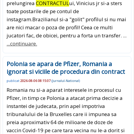
prelungirea
CONTRACTUL
ui, Vinicius jr si-a sters
toate postarile de pe contul de
instagram.Brazilianul si-a "golit" profilul si nu mai
are nici macar o poza de profil! Ceea ce multi
jucatori fac, de obicei, pentru a forta un transfer. ...
...continuare.
Polonia se apara de Pfizer, Romania a
ignorat si viciile de procedura din contract
publicat
2026-08-06 08:15:07
(
Jurnalul-National
)
Romania nu si-a aparat interesele in procesul cu
Pfizer, in timp ce Polonia a atacat prima decizie a
instantei de judecata, prin apel impotriva
tribunalului de la Bruxelles care ii impunea sa
preia aproximativ 64 de milioane de doze de
vaccin Covid-19 pe care tara vecina nu le-a dorit si