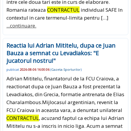
intre cele doua tari este in curs de elaborare.
Romania rateaza
CONTRACTUL
individual SAFE In
contextul in care termenul-limita pentru […]
...continuare.
Reactia lui Adrian Mititelu, dupa ce Juan
Bauza a semnat cu Levadiakos: "E
jucatorul nostru!"
publicat
2026-08-06 16:00:06
(
Gazeta-Sporturilor
)
Adrian Mititelu, finantatorul de la FCU Craiova, a
reactionat dupa ce Juan Bauza a fost prezentat la
Levadiakos, din Grecia, formatie antrenata de Elias
Charalambous.Mijlocasul argentinian, revenit la
FCU Craiova in aceasta vara, a denuntat unilateral
CONTRACTUL
, acuzand faptul ca echipa lui Adrian
Mititelu nu s-a inscris in nicio liga. Acum a semnat