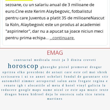
sezoane, cu un salariu anual de 3 milioane de
euro.Cine este Kerim Alaybegovic, fotbalistul
pentru care Juventus a platit 35 de milioaneNascut
la Koln, Alaybegovic este un produs al academiei
"aspirinelor", dar nu a apucat sa joace niciun meci
pentru prima echipa...
...continuare.
EMAG
contractul
medicala
resit
ja 3
dinita
creveti
horoscop
gheorghe pistol
promovat
drogur
oprirea
elko
presidenc
de astazi
care este cel mai
shrek
scrisoarea i
ui so
annei
ochelari
fondul de garantare
stir
automobil
zimmer
aeroportul
salon auto
fregate
regina e
renato
igh t
alocatiile
al meta
d hotel
vinyl
galicia
la
reducere
google maps
nume
nicol
ce este apa
muzic
texte
dragos benea
hidroel
deja lo
oncescu
sala
tico
tatoiu
martines