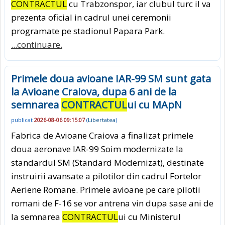
CONTRACTUL
cu Trabzonspor, iar clubul turc il va
prezenta oficial in cadrul unei ceremonii
programate pe stadionul Papara Park.
...continuare.
Primele doua avioane IAR-99 SM sunt gata
la Avioane Craiova, dupa 6 ani de la
semnarea
CONTRACTUL
ui cu MApN
publicat
2026-08-06 09:15:07
(
Libertatea
)
Fabrica de Avioane Craiova a finalizat primele
doua aeronave IAR-99 Soim modernizate la
standardul SM (Standard Modernizat), destinate
instruirii avansate a pilotilor din cadrul Fortelor
Aeriene Romane. Primele avioane pe care pilotii
romani de F-16 se vor antrena vin dupa sase ani de
la semnarea
CONTRACTUL
ui cu Ministerul