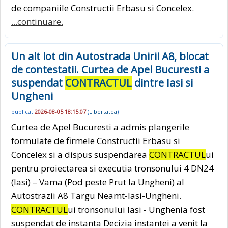
de companiile Constructii Erbasu si Concelex.
...continuare.
Un alt lot din Autostrada Unirii A8, blocat
de contestatii. Curtea de Apel Bucuresti a
suspendat
CONTRACTUL
dintre Iasi si
Ungheni
publicat
2026-08-05 18:15:07
(
Libertatea
)
Curtea de Apel Bucuresti a admis plangerile
formulate de firmele Constructii Erbasu si
Concelex si a dispus suspendarea
CONTRACTUL
ui
pentru proiectarea si executia tronsonului 4 DN24
(Iasi) – Vama (Pod peste Prut la Ungheni) al
Autostrazii A8 Targu Neamt-Iasi-Ungheni.
CONTRACTUL
ui tronsonului Iasi - Unghenia fost
suspendat de instanta Decizia instantei a venit la