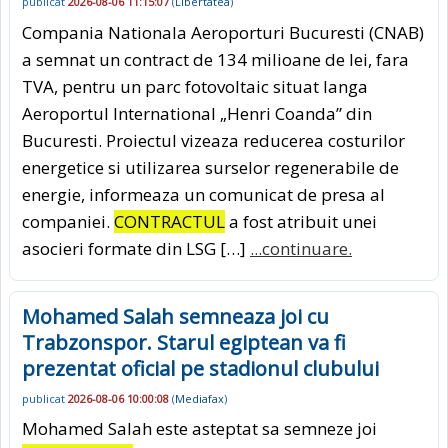
publicat
2026-08-06 11:15:07
(
Libertatea
)
Compania Nationala Aeroporturi Bucuresti (CNAB)
a semnat un contract de 134 milioane de lei, fara
TVA, pentru un parc fotovoltaic situat langa
Aeroportul International „Henri Coanda” din
Bucuresti. Proiectul vizeaza reducerea costurilor
energetice si utilizarea surselor regenerabile de
energie, informeaza un comunicat de presa al
companiei.
CONTRACTUL
a fost atribuit unei
asocieri formate din LSG […]
...continuare.
Mohamed Salah semneaza joi cu
Trabzonspor. Starul egiptean va fi
prezentat oficial pe stadionul clubului
publicat
2026-08-06 10:00:08
(
Mediafax
)
Mohamed Salah este asteptat sa semneze joi