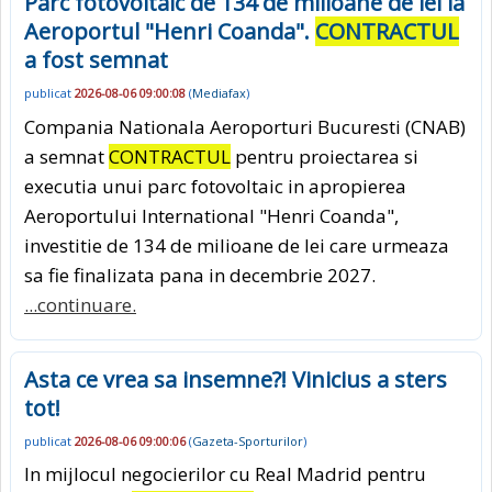
Parc fotovoltaic de 134 de milioane de lei la
Aeroportul "Henri Coanda".
CONTRACTUL
a fost semnat
publicat
2026-08-06 09:00:08
(
Mediafax
)
Compania Nationala Aeroporturi Bucuresti (CNAB)
a semnat
CONTRACTUL
pentru proiectarea si
executia unui parc fotovoltaic in apropierea
Aeroportului International "Henri Coanda",
investitie de 134 de milioane de lei care urmeaza
sa fie finalizata pana in decembrie 2027.
...continuare.
Asta ce vrea sa insemne?! Vinicius a sters
tot!
publicat
2026-08-06 09:00:06
(
Gazeta-Sporturilor
)
In mijlocul negocierilor cu Real Madrid pentru