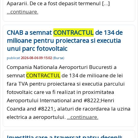
Apararii. De ce a fost depasit termenul […]
...continuare.
CNAB a semnat
CONTRACTUL
de 134 de
milioane pentru proiectarea si executia
unui parc fotovoltaic
publicat
2026-08-06 09:15:02
(
Bursa
)
Compania Nationala Aeroporturi Bucuresti a
semnat
CONTRACTUL
de 134 de milioane de lei
fara TVA pentru proiectarea si executia parcului
fotovoltaic care va fi realizat in proximitatea
Aeroportului International and #8222;Henri
Coanda and #8221;, alaturi de racordarea la uzina
electrica a aeroportului.
...continuare.
Investitia care a traversat patru decenii: