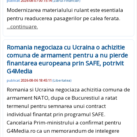
publicat
2026-08-07 00:15:14
(
Ziarul-Financiar
)
Modernizarea materialului rulant este esentiala
pentru readucerea pasagerilor pe calea ferata.
...continuare.
Romania negociaza cu Ucraina o achizitie
comuna de armament pentru a nu pierde
finantarea europeana prin SAFE, potrivit
G4Media
publicat
2026-08-06 18:45:11
(
Libertatea
)
Romania si Ucraina negociaza achizitia comuna de
armament NATO, dupa ce Bucurestiul a ratat
termenul pentru semnarea unui contract
individual finantat prin programul SAFE.
Cancelaria Prim-ministrului a confirmat pentru
G4Media.ro ca un memorandum de intelegere