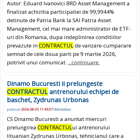
Autor: Eduard Ivanovici BRD Asset Management a
finalizat achizitia participatiei de 99,9944%
detinute de Patria Bank la SAI Patria Asset
Management, cel mai mare administrator de ETF-
uri din Romania, dupa indeplinirea conditiilor
prevazute in
CONTRACTUL
de vanzare-cumparare
semnat de cele doua parti pe 9 martie 2026,
potrivit unui comunicat.
...continuare.
Dinamo Bucuresti ii prelungeste
CONTRACTUL
antrenorului echipei de
baschet, Zydrunas Urbonas
publicat
2026-08-05 11:45:07
(
Mediafax
)
CS Dinamo Bucuresti a anuntat miercuri
prelungirea
CONTRACTUL
ui antrenorului
lituanian Zydrunas Urbonas, tehnicianul care a