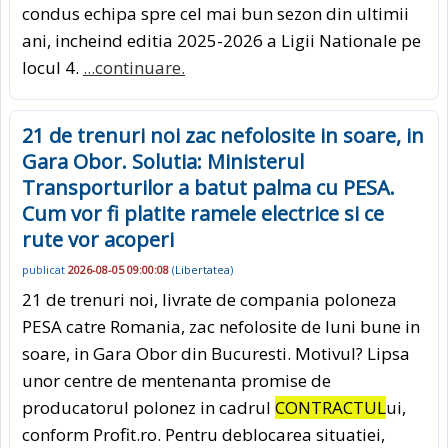
condus echipa spre cel mai bun sezon din ultimii
ani, incheind editia 2025-2026 a Ligii Nationale pe
locul 4.
...continuare.
21 de trenuri noi zac nefolosite in soare, in
Gara Obor. Solutia: Ministerul
Transporturilor a batut palma cu PESA.
Cum vor fi platite ramele electrice si ce
rute vor acoperi
publicat
2026-08-05 09:00:08
(
Libertatea
)
21 de trenuri noi, livrate de compania poloneza
PESA catre Romania, zac nefolosite de luni bune in
soare, in Gara Obor din Bucuresti. Motivul? Lipsa
unor centre de mentenanta promise de
producatorul polonez in cadrul
CONTRACTUL
ui,
conform Profit.ro. Pentru deblocarea situatiei,