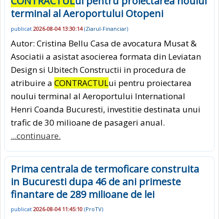
CONTRACTUL
ui pentru proiectarea noului
terminal al Aeroportului Otopeni
publicat
2026-08-04 13:30:14
(
Ziarul-Financiar
)
Autor: Cristina Bellu Casa de avocatura Musat &
Asociatii a asistat asocierea formata din Leviatan
Design si Ubitech Constructii in procedura de
atribuire a
CONTRACTUL
ui pentru proiectarea
noului terminal al Aeroportului International
Henri Coanda Bucuresti, investitie destinata unui
trafic de 30 milioane de pasageri anual.
...continuare.
Prima centrala de termoficare construita
in Bucuresti dupa 46 de ani primeste
finantare de 289 milioane de lei
publicat
2026-08-04 11:45:10
(
ProTV
)