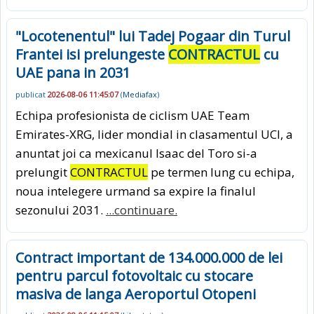
"Locotenentul" lui Tadej Pogaar din Turul
Frantei isi prelungeste
CONTRACTUL
cu
UAE pana in 2031
publicat
2026-08-06 11:45:07
(
Mediafax
)
Echipa profesionista de ciclism UAE Team
Emirates-XRG, lider mondial in clasamentul UCI, a
anuntat joi ca mexicanul Isaac del Toro si-a
prelungit
CONTRACTUL
pe termen lung cu echipa,
noua intelegere urmand sa expire la finalul
sezonului 2031.
...continuare.
Contract important de 134.000.000 de lei
pentru parcul fotovoltaic cu stocare
masiva de langa Aeroportul Otopeni