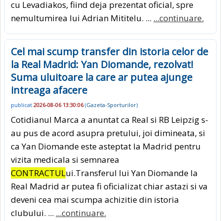
cu Levadiakos, fiind deja prezentat oficial, spre
nemultumirea lui Adrian Mititelu. ...
...continuare.
Cel mai scump transfer din istoria celor de
la Real Madrid: Yan Diomande, rezolvat!
Suma uluitoare la care ar putea ajunge
intreaga afacere
publicat
2026-08-06 13:30:06
(
Gazeta-Sporturilor
)
Cotidianul Marca a anuntat ca Real si RB Leipzig s-
au pus de acord asupra pretului, joi dimineata, si
ca Yan Diomande este asteptat la Madrid pentru
vizita medicala si semnarea
CONTRACTUL
ui.Transferul lui Yan Diomande la
Real Madrid ar putea fi oficializat chiar astazi si va
deveni cea mai scumpa achizitie din istoria
clubului. ...
...continuare.