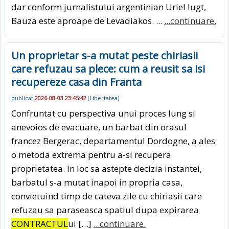
dar conform jurnalistului argentinian Uriel Iugt,
Bauza este aproape de Levadiakos. ...
...continuare.
Un proprietar s-a mutat peste chiriasii
care refuzau sa plece: cum a reusit sa isi
recupereze casa din Franta
publicat
2026-08-03 23:45:42
(
Libertatea
)
Confruntat cu perspectiva unui proces lung si
anevoios de evacuare, un barbat din orasul
francez Bergerac, departamentul Dordogne, a ales
o metoda extrema pentru a-si recupera
proprietatea. In loc sa astepte decizia instantei,
barbatul s-a mutat inapoi in propria casa,
convietuind timp de cateva zile cu chiriasii care
refuzau sa paraseasca spatiul dupa expirarea
CONTRACTUL
ui […]
...continuare.