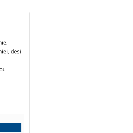
ie.
iei, desi
nou