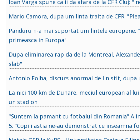
Ioan Varga spune ca ii da afara de la CFR Cluj: "In
Mario Camora, dupa umilinta traita de CFR: "Pleaca 
Panduru n-a mai suportat umilintele europene: "
primeasca in Europa"
Dupa eliminarea rapida de la Montreal, Alexander
slab"
Antonio Folha, discurs anormal de linistit, dupa
La nici 100 km de Dunare, meciul european al lui
un stadion
"Suntem la pamant cu fotbalul din Romania" Alin
5: "Copiii astia ne-au demonstrat ce inseamna fo
Notele GSP la KuPS - Universitatea Craiova Filip