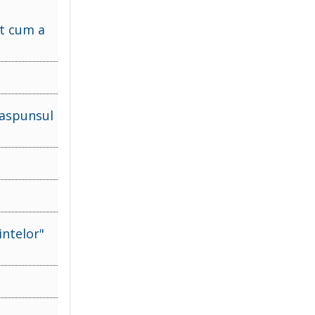
ct cum a
Raspunsul
intelor"