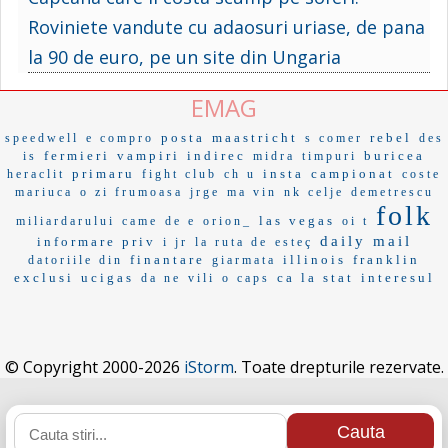
Roviniete vandute cu adaosuri uriase, de pana
la 90 de euro, pe un site din Ungaria
EMAG
posta
maastricht
rebel
speedwell
e compro
s comer
des
fermieri
vampiri
indirec
buricea
is
midra
timpuri
primaru
insta
campionat
heraclit
fight club
ch u
coste
mariuca
o zi frumoasa
jrge
ma vin
nk celje
demetrescu
folk
las vegas
miliardarului
came
de e
orion_
oi t
daily mail
informare priv
i jr
la ruta de
esteç
finantare
illinois
franklin
datoriile din
giarmata
exclusi
ucigas
ca la stat
interesul
da ne
vili
o caps
© Copyright 2000-2026
iStorm
. Toate drepturile rezervate.