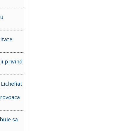
ru
itate
i privind
 Lichefiat
provoaca
ebuie sa