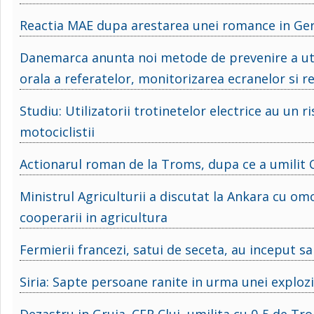
Reactia MAE dupa arestarea unei romance in Germ
Danemarca anunta noi metode de prevenire a utiliz
orala a referatelor, monitorizarea ecranelor si r
Studiu: Utilizatorii trotinetelor electrice au un
motociclistii
Actionarul roman de la Troms, dupa ce a umilit CF
Ministrul Agriculturii a discutat la Ankara cu om
cooperarii in agricultura
Fermierii francezi, satui de seceta, au inceput sa 
Siria: Sapte persoane ranite in urma unei exploz
Dezastru in Gruia. CFR Cluj, umilita cu 0-5 de Tro