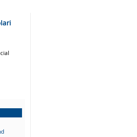
lari
cial
nd