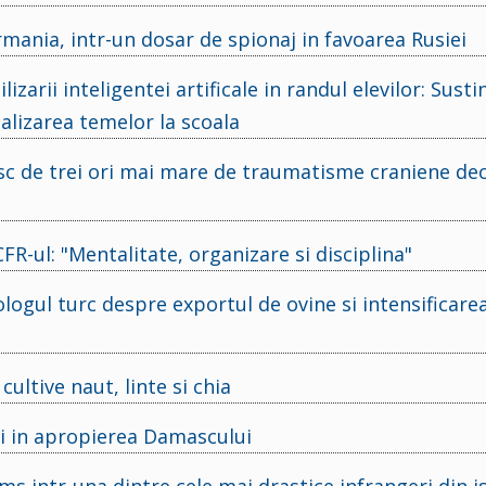
ania, intr-un dosar de spionaj in favoarea Rusiei
arii inteligentei artificale in randul elevilor: Susti
ealizarea temelor la scoala
 risc de trei ori mai mare de traumatisme craniene de
R-ul: "Mentalitate, organizare si disciplina"
ologul turc despre exportul de ovine si intensificare
cultive naut, linte si chia
ii in apropierea Damascului
ms intr-una dintre cele mai drastice infrangeri din i