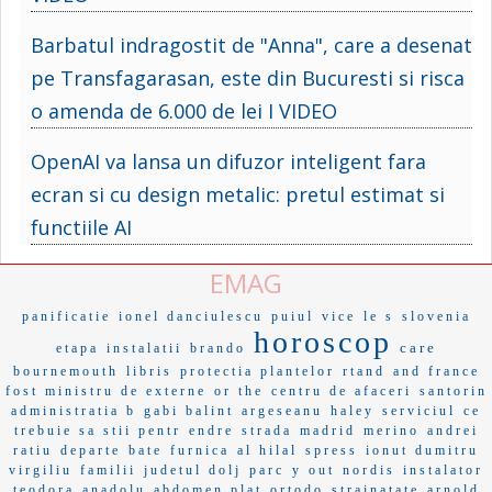
Barbatul indragostit de "Anna", care a desenat
pe Transfagarasan, este din Bucuresti si risca
o amenda de 6.000 de lei I VIDEO
OpenAI va lansa un difuzor inteligent fara
ecran si cu design metalic: pretul estimat si
functiile AI
EMAG
panificatie
ionel danciulescu
puiul
vice
le s
slovenia
horoscop
care
etapa
instalatii
brando
bournemouth
libris
protectia plantelor
rtand
and france
fost ministru de externe
or the
centru de afaceri
santorin
administratia b
gabi balint
argeseanu
haley
serviciul
ce
trebuie sa stii pentr
endre
strada
madrid
merino
andrei
ratiu
departe
bate
furnica
al hilal
spress
ionut dumitru
virgiliu
familii
judetul dolj
parc
y out
nordis
instalator
teodora
anadolu
abdomen plat
ortodo
strainatate
arnold