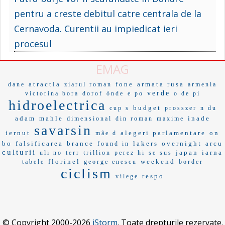
pentru a creste debitul catre centrala de la
Cernavoda. Curentii au impiedicat ieri
procesul
EMAG
atractia
fone
armata rusa
dane
ziarul roman
armenia
verde
victorina bora
dorof
ónde
e po
o de pi
hidroelectrica
budget
cup s
prosszer
n du
adam
mahle
inade
dimensional
din roman
maxime
savarsin
iernut
alegeri parlamentare
on
mãe d
bo
falsificarea
brance
lakers
overnight
arcu
found in
culturii
japan
iarna
uli no
terr
trillion
perez hi
se sus
florinel
weekend
tabele
george enescu
border
ciclism
respo
vilege
© Copyright 2000-2026
iStorm
. Toate drepturile rezervate.