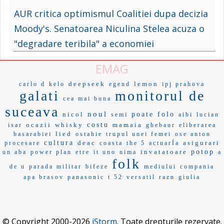
AUR critica optimismul Coalitiei dupa decizia
Moody's. Senatoarea Niculina Stelea acuza o
"degradare teribila" a economiei
EMAG
deepseek
lemon
carlo d
kelo
egend
ipj prahova
galati
monitorul de
cea mai buna
suceava
noul
nicol
poate folo
semi
aibi
lucian
ocazii
whisky
costu
mamaia
isar
ghebaur
eliberarea
lied
basarabiei
ostahie
trupul unei femei
ose anton
cultura
deac
asigurari
procesare
coasta
the 5
actuarÍa
invatatoare
potop
un aba
power plan
etre
it uno
nima
a
folk
de u
parada militar
bifeze
mediului
compania
apa brasov
panasonic
t 52
versatil
razn
giulia
© Copyright 2000-2026
iStorm
. Toate drepturile rezervate.