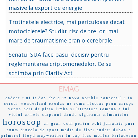
masive la export de energie
Trotinetele electrice, mai periculoase decat
motocicletele? Studiu: risc de trei ori mai
mare de traumatisme cranio-cerebrale
Senatul SUA face pasul decisiv pentru
reglementarea criptomonedelor. Ce se
schimba prin Clarity Act
EMAG
cadere
t ni
it dos
the q
in nova
optiblu
concertul
i io
cercul
wonderland
exodus
ns roma
nicolae paun
anrsps
venus
noii
de plata
limba si literatura romana
a ful
violul
armele
stapanul
dandu
siguranta alimentelor
horoscop
un gran
ochi pentru ochi
jumatate
pnrr
enum
dincolo de sport
medic du
flori
andrei duban
e
primarul
floyd mayweather
in cap
fras
monica barladeanu