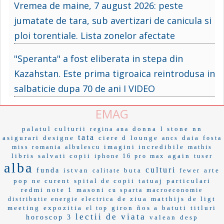
Vremea de maine, 7 august 2026: peste
jumatate de tara, sub avertizari de canicula si
ploi torentiale. Lista zonelor afectate
"Speranta" a fost eliberata in stepa din
Kazahstan. Este prima tigroaica reintrodusa in
salbaticie dupa 70 de ani I VIDEO
EMAG
palatul culturii
donna
l stone
nn
regina ana
tata
asigurari
designe
ciere d
lounge
daia
ancs
fosta
imagini incredibile
miss romania
albulescu
mathis
libris
salvati copii
again
iphone 16 pro max
tuser
alba
culturi
funda
istvan
buta
arte
calitate
fewer
pop
ne curent
spital de copii
tatuaj
particulari
redmi note 1
masoni
cu sparta
macroeconomie
de ziua
matthijs de ligt
distributie energie electrica
meeting
expozitia
giron
ños a
batuti
titluri
el top
lectii de viata
horoscop 3
valean
desp