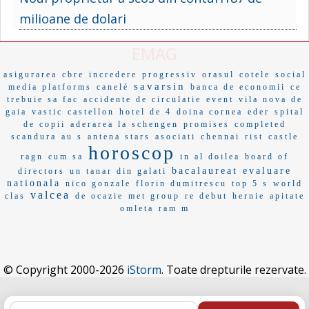
milioane de dolari
EMAG
asigurarea
cbre
incredere
progressiv
orasul
cotele
social
savarsin
media platforms
canelé
banca de economii
ce
trebuie sa fac
accidente de circulatie
event
vila nova de
gaia
vastic
castellon
hotel de 4
doina cornea
eder
spital
de copii
aderarea la schengen
promises
completed
scandura
au s
antena stars
asociati
chennai
rist
castle
horoscop
ragn
cum sa
in al doilea
board of
bacalaureat
evaluare
directors
un tanar din galati
nationala
nico gonzale
florin dumitrescu
top 5 s
world
valcea
clas
de ocazie
met group
re debut
hernie
apitate
omleta
ram m
© Copyright 2000-2026
iStorm
. Toate drepturile rezervate.