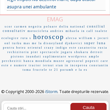
asupra unei ambulante
EMAG
consiliul
scor
carmen negoita
poluare
doliu national
consultativ
motocicleta
andries
mihaela
in call
toalete
horoscop
ecologice
ruta s
alecsa
william s
jocuri
super luna
onl
turku
mas me
la disneyland
djokovici
pentru botez
orientul
crazy
indigo
este casatorita
rusia
rechizitoriu
pint
spectacole
jugaru shukaru
detroit
pistons
inundati
suplimentare
wordpress
ample
perchezitii
banca mondiala
muzee
agresorul
popesti
care
este e
numere
tractor
iernut
stan in
inceperea
constantin
toma
fructele
te 21
porumb
e la es
© Copyright 2000-2026
iStorm
. Toate drepturile rezervate.