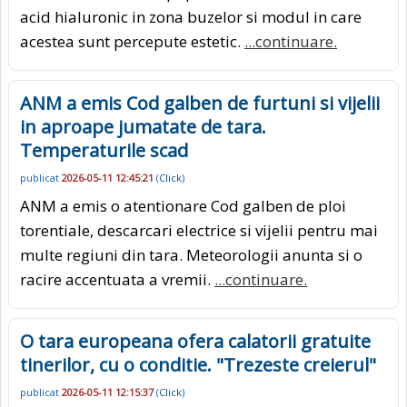
acid hialuronic in zona buzelor si modul in care
acestea sunt percepute estetic.
...continuare.
ANM a emis Cod galben de furtuni si vijelii
in aproape jumatate de tara.
Temperaturile scad
publicat
2026-05-11 12:45:21
(
Click
)
ANM a emis o atentionare Cod galben de ploi
torentiale, descarcari electrice si vijelii pentru mai
multe regiuni din tara. Meteorologii anunta si o
racire accentuata a vremii.
...continuare.
O tara europeana ofera calatorii gratuite
tinerilor, cu o conditie. "Trezeste creierul"
publicat
2026-05-11 12:15:37
(
Click
)