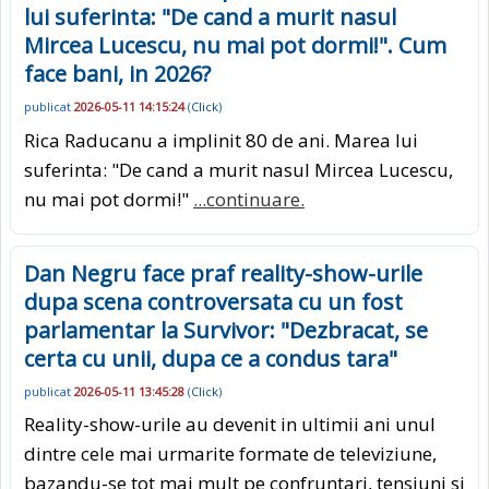
lui suferinta: "De cand a murit nasul
Mircea Lucescu, nu mai pot dormi!". Cum
face bani, in 2026?
publicat
2026-05-11 14:15:24
(
Click
)
Rica Raducanu a implinit 80 de ani. Marea lui
suferinta: "De cand a murit nasul Mircea Lucescu,
nu mai pot dormi!"
...continuare.
Dan Negru face praf reality-show-urile
dupa scena controversata cu un fost
parlamentar la Survivor: "Dezbracat, se
certa cu unii, dupa ce a condus tara"
publicat
2026-05-11 13:45:28
(
Click
)
Reality-show-urile au devenit in ultimii ani unul
dintre cele mai urmarite formate de televiziune,
bazandu-se tot mai mult pe confruntari, tensiuni si