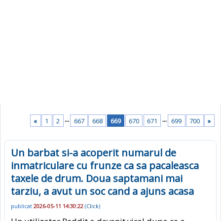
...
...
«
1
2
667
668
669
670
671
699
700
»
Un barbat si-a acoperit numarul de
inmatriculare cu frunze ca sa pacaleasca
taxele de drum. Doua saptamani mai
tarziu, a avut un soc cand a ajuns acasa
publicat
2026-05-11 14:30:22
(
Click
)