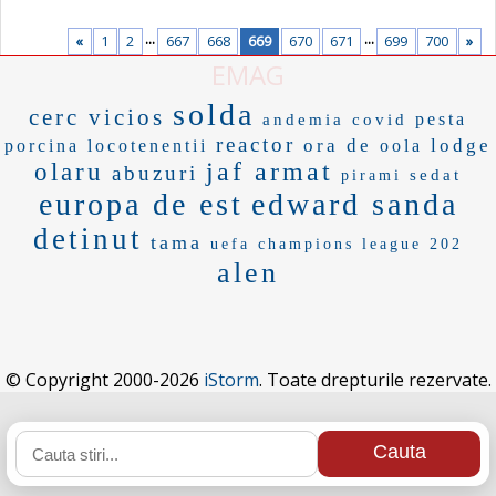
...
...
«
1
2
667
668
669
670
671
699
700
»
EMAG
solda
cerc vicios
pesta
andemia covid
reactor
ora de
lodge
porcina
locotenentii
oola
jaf armat
olaru
abuzuri
sedat
pirami
europa de est
edward sanda
detinut
tama
uefa champions league 202
alen
© Copyright 2000-2026
iStorm
. Toate drepturile rezervate.