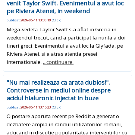
venit Taylor Swift. Evenimentul a avut loc
pe Riviera Atenei, in weekend
publicat
2026-05-11 13:30:19
(
Click
)
Mega-vedeta Taylor Swift s-a aflat in Grecia in
weekendul trecut, cand a participat la nunta a doi
tineri greci. Evenimentul a avut loc la Glyfada, pe
Riviera Atenei, si a atras atentia presei
internationale.
...continuare.
"Nu mai realizeaza ca arata dubios!".
Controverse in mediul online despre
acidul hialuronic injectat in buze
publicat
2026-05-11 13:15:23
(
Click
)
O postare aparuta recent pe Reddit a generat o
dezbatere ampla in randul utilizatorilor romani,
aducand in discutie popularitatea interventiilor cu