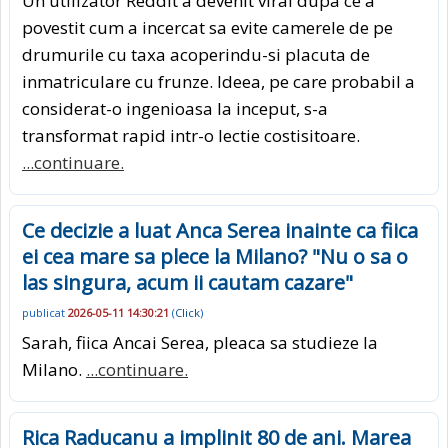
Un utilizator Reddit a devenit viral dupa ce a
povestit cum a incercat sa evite camerele de pe
drumurile cu taxa acoperindu-si placuta de
inmatriculare cu frunze. Ideea, pe care probabil a
considerat-o ingenioasa la inceput, s-a
transformat rapid intr-o lectie costisitoare.
...continuare.
Ce decizie a luat Anca Serea inainte ca fiica
ei cea mare sa plece la Milano? "Nu o sa o
las singura, acum ii cautam cazare"
publicat
2026-05-11 14:30:21
(
Click
)
Sarah, fiica Ancai Serea, pleaca sa studieze la
Milano.
...continuare.
Rica Raducanu a implinit 80 de ani. Marea