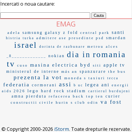
Incercati o noua cautare:
EMAG
santi
adela
samsung galaxy z fold
central park
admitere ase
presedinte psd
smardan
histria
turka
israel
metrou
alces
dorinta de razbunare
romania
dia in
nokian
_8_____________
tv
masina electrica byd
apple tv
cuso
siti
ministerul de interne
más an
spanzurare
the bus
prezenta la vot
moneda s
taxiuri
tecca
assi
federatia
legea ani
cormorani
energii
b uc
lego
aids 2026
hard rock stadium
cartierul burdujeni
amna
pierduta
refacerea
back
top ten
curier
va fost
constructii civile
hurin
s club
odin
© Copyright 2000-2026
iStorm
. Toate drepturile rezervate.