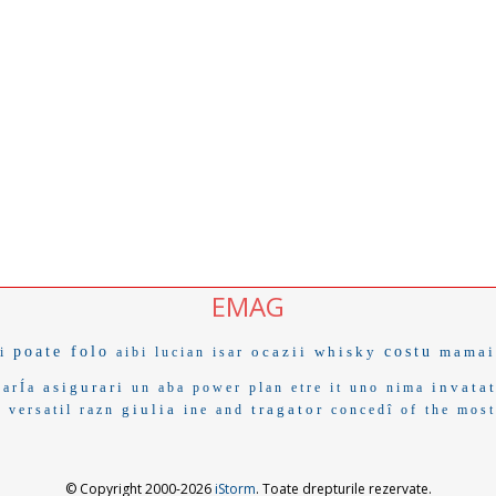
EMAG
poate folo
ocazii
whisky
costu
mamai
i
aibi
lucian isar
asigurari
invata
uarÍa
un aba
power plan
etre
it uno
nima
giulia
tragator
2
versatil
razn
ine and
concedî
of the most
© Copyright 2000-2026
iStorm
. Toate drepturile rezervate.