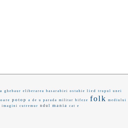
a
lied
ghebaur
eliberarea basarabiei
ostahie
trupul unei
folk
potop
toare
a de u
parada militar
bifeze
mediului
mania
ndul
imagini cutremur
cat e