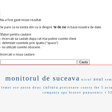
Nu a fost gasit niciun rezultat.
Se pare ca nu exista stiri cu si despre '
te de cia
' in baza noastra de date.
Sfaturi pentru cautare:
- incercati sa cautati dupa cat mai putine cuvinte cheie
- delimitati cuvintele prin spatiu ("space")
- nu utilizati cuvinte obscene.
Incercati o noua cautare:
monitorul de suceava
noul
nicol
sem
deac
cultura
procesare
femei
ose anton
coasta
the 5
act
panasonic
compania apa brasov
t 5