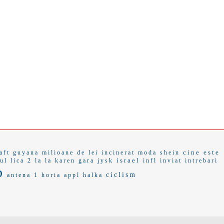
cine este
aft
guyana
milioane de lei
incinerat
moda shein
israel
lul
lica 2
la la
karen
gara
jysk
infl
inviat
intrebari
p
ciclism
antena 1
horia
appl
halka