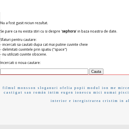
Nu a fost gasit niciun rezultat.
Se pare ca nu exista stiri cu si despre '
sephora
' in baza noastra de date.
Sfaturi pentru cautare:
- incercati sa cautati dupa cat mai putine cuvinte cheie
- delimitati cuvintele prin spatiu ("space")
- nu utilizati cuvinte obscene.
Incercati o noua cautare:
filmul
monsson
sloganuri
ofelia popii
modul
ion me
mirc
castigat
san román
intim
eugen ionescu
mici
numai
pisc
interior e
inregistrarea
cristim
in a