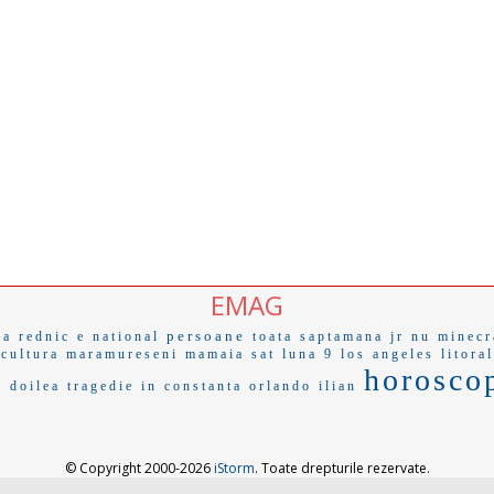
EMAG
persoane
ea rednic
e national
toata saptamana
jr nu
minecr
icultura
maramureseni
mamaia sat
luna 9
los angeles
litora
horosco
l doilea
tragedie in constanta
orlando
ilian
© Copyright 2000-2026
iStorm
. Toate drepturile rezervate.