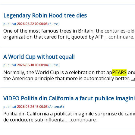
Legendary Robin Hood tree dies
publicat
2026-06-22 00:00:03
(
Bursa
)
One of the most famous trees in Britain, the centuries-ol
organization that cared for it, quoted by AFP.
...continuare.
A World Cup without equal!
publicat
2026-06-10 00:00:04
(
Bursa
)
Normally, the World Cup is a celebration that ap
PEARS
onc
the American principle that more is automatically better.
.
VIDEO Politia din California a facut publice imagini
publicat
2026-05-26 13:00:03
(
Antena3
)
Politia din California a publicat imaginile surprinse de cam
de conducere sub influenta...
...continuare.