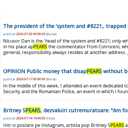
The president of the 'system and #8221;, trapped 
publicat
2026-07-20 00:00:05
(
Bursa
)
Nicusor Dan is the 'head of the system and #8221; only w
in his place ap
PEARS
the commentator from Cotroceni, who n
general, responsibility always resides at another address.
OPINION Public money that disap
PEARS
without b
publicat
2026-07-17 00:00:09
(
Bursa
)
In the middle of this week, I attended an event dedicated
Security and the Romanian Police, an event in which I foun
Britney S
PEARS
, dezvaluiri cutremuratoare: "Am fo
publicat
2026-07-14 14:45:03
(
Click
)
Intr-o postare pe Instagram, artista pop Britney S
PEARS
a