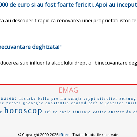
000 de euro si au fost foarte fericiti. Apoi au incepu
ranta au descoperit rapid ca renovarea unei proprietati istor
necuvantare deghizata!"
onducerea sub influenta alcoolului drept o "binecuvantare de
EMAG
laureat
mistake
bellu
pre ma
salaja
crypt
stivuitor
zeitung
ie
peroni
gheorghe constantin
ecosud
tech w
jennifer anis
horoscop
c
seì
re carlo
finisaje
varice
answer
da c
© Copyright 2000-2026
iStorm
. Toate drepturile rezervate.