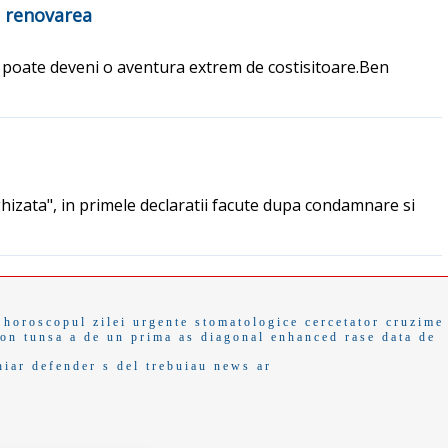
t renovarea
ice poate deveni o aventura extrem de costisitoare.Ben
ghizata", in primele declaratii facute dupa condamnare si
horoscopul zilei
urgente stomatologice
cercetator
cruzime
ton
tunsa
a de un
prima as
diagonal
enhanced
rase
data de
hiar
defender
s del
trebuiau
news ar