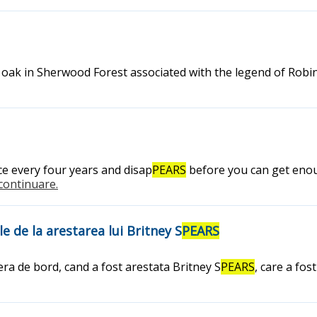
d oak in Sherwood Forest associated with the legend of Robi
e every four years and disap
PEARS
before you can get enoug
..continuare.
le de la arestarea lui Britney S
PEARS
era de bord, cand a fost arestata Britney S
PEARS
, care a fo