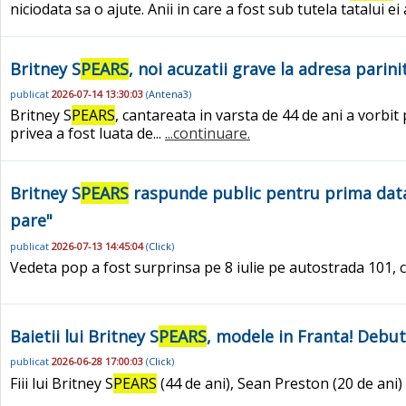
niciodata sa o ajute. Anii in care a fost sub tutela tatalui e
Britney S
PEARS
, noi acuzatii grave la adresa parini
publicat
2026-07-14 13:30:03
(
Antena3
)
Britney S
PEARS
, cantareata in varsta de 44 de ani a vorbit
privea a fost luata de...
...continuare.
Britney S
PEARS
raspunde public pentru prima data,
pare"
publicat
2026-07-13 14:45:04
(
Click
)
Vedeta pop a fost surprinsa pe 8 iulie pe autostrada 101, c
Baietii lui Britney S
PEARS
, modele in Franta! Debu
publicat
2026-06-28 17:00:03
(
Click
)
Fiii lui Britney S
PEARS
(44 de ani), Sean Preston (20 de ani)