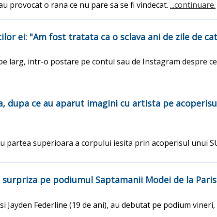
i au provocat o rana ce nu pare sa se fi vindecat.
...continuare.
tilor ei: "Am fost tratata ca o sclava ani de zile de c
 pe larg, intr-o postare pe contul sau de Instagram despre cei 
 dupa ce au aparut imagini cu artista pe acoperisul
u partea superioara a corpului iesita prin acoperisul unui SU
t surpriza pe podiumul Saptamanii Modei de la Paris
 si Jayden Federline (19 de ani), au debutat pe podium vineri,