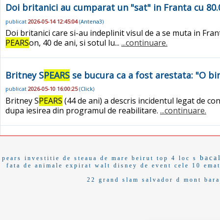
Doi britanici au cumparat un "sat" in Franta cu 80.
publicat
2026-05-14 12:45:04
(
Antena3
)
Doi britanici care si-au indeplinit visul de a se muta in F
PEARS
on, 40 de ani, si sotul lu...
...continuare.
Britney S
PEARS
se bucura ca a fost arestata: "O bi
publicat
2026-05-10 16:00:25
(
Click
)
Britney S
PEARS
(44 de ani) a descris incidentul legat de c
dupa iesirea din programul de reabilitare.
...continuare.
baca
pears
investitie de
steaua de mare
beirut
top 4
loc s
fata de animale
expirat
walt disney
de event
cele 10
emat
22
grand slam
salvador d
mont
bara