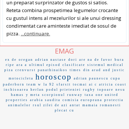
un preparat surprinzator de gustos si satios.
Reteta combina prospetimea legumelor crocante
cu gustul intens al mezelurilor si ale unui dressing
condimentat care aminteste imediat de sosul de
pizza.
...continuare.
EMAG
ex de
oregan
adrian nastase
dori
are na
de favor
bura
ripe
ara a
ultimul episod
clasificate
sistemul medical
piza
crenvurst
panathinaikos
times
din arad
and justic
horoscop
motocicleta
adrian paunescu
cupa
paderborn
team w
la 92
sfarsit
tocmai
ai c
atricia
coast
inchisoarea
herlan
podul prieteniei
rugby
topoare
nesu
hamas
y meta
scorpionul
runway
taxa
one united
properties
arabia saudita
comisia europeana
protectia
animalelor
rsul zilei de azi
antat
mamaia
romanesti
plecat cu