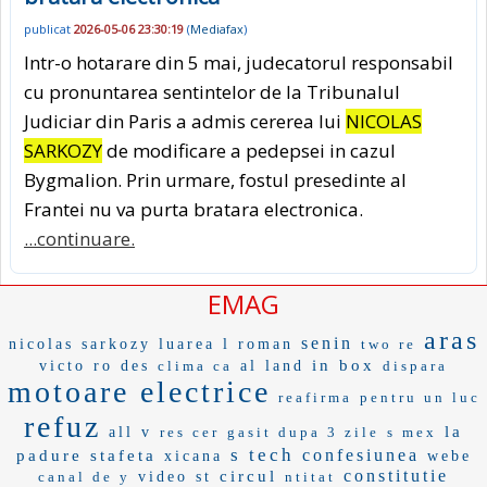
publicat
2026-05-06 23:30:19
(
Mediafax
)
Intr-o hotarare din 5 mai, judecatorul responsabil
cu pronuntarea sentintelor de la Tribunalul
Judiciar din Paris a admis cererea lui
NICOLAS
SARKOZY
de modificare a pedepsei in cazul
Bygmalion. Prin urmare, fostul presedinte al
Frantei nu va purta bratara electronica.
...continuare.
EMAG
aras
senin
nicolas sarkozy
luarea
l roman
two re
in box
victo
ro des
clima ca
al land
dispara
motoare electrice
reafirma
pentru un luc
refuz
la
all v
res cer
gasit dupa 3 zile
s mex
s tech
confesiunea
padure
stafeta
xicana
webe
constitutie
circul
canal de y
video st
ntitat