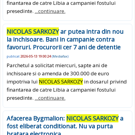
finantarea de catre Libia a campaniei fostului
presedinte.
...continuare.
NICOLAS SARKOZY
ar putea intra din nou
la inchisoare. Bani in campanie contra
favoruri. Procurorii cer 7 ani de detentie
publicat
2026-05-13 19:00:24
(
Mediafax
)
Parchetul a solicitat miercuri, sapte ani de
inchisoare si o amenda de 300.000 de euro
impotriva lui
NICOLAS SARKOZY
in dosarul privind
finantarea de catre Libia a campaniei fostului
presedinte.
...continuare.
Afacerea Bygmalion:
NICOLAS SARKOZY
a
fost eliberat conditionat. Nu va purta
bratara electronica