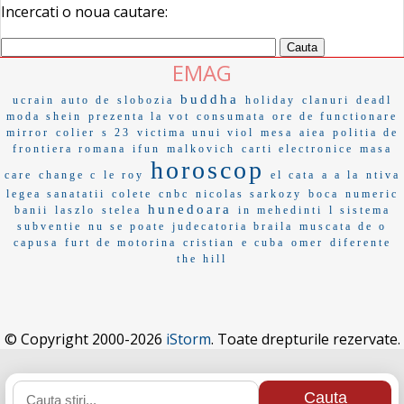
Incercati o noua cautare:
EMAG
buddha
ucrain
auto de
slobozia
holiday
clanuri
deadl
moda shein
prezenta la vot
consumata
ore de functionare
mirror
colier
s 23
victima unui viol
mesa
aiea
politia de
frontiera romana
ifun
malkovich
carti electronice
masa
horoscop
care
change c
le roy
el cata
a a la
ntiva
legea sanatatii
colete
cnbc
nicolas sarkozy
boca
numeric
hunedoara
banii
laszlo
stelea
in mehedinti
l sistema
subventie
nu se poate
judecatoria braila
muscata de o
capusa
furt de motorina
cristian
e cuba
omer
diferente
the hill
© Copyright 2000-2026
iStorm
. Toate drepturile rezervate.