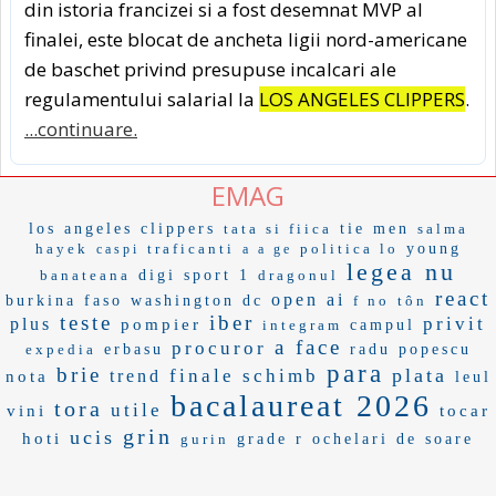
din istoria francizei si a fost desemnat MVP al
finalei, este blocat de ancheta ligii nord-americane
de baschet privind presupuse incalcari ale
regulamentului salarial la
LOS ANGELES CLIPPERS
.
...continuare.
EMAG
los angeles clippers
tata si fiica
tie men
salma
hayek
traficanti
politica lo
young
caspi
a a ge
legea nu
banateana
digi sport 1
dragonul
react
open ai
burkina faso
washington dc
f no
tôn
teste
iber
privit
plus
pompier
integram
campul
a face
procuror
expedia
erbasu
radu popescu
para
brie
plata
finale
schimb
trend
nota
leul
bacalaureat 2026
tora
utile
vini
tocar
grin
ucis
hoti
gurin
grade r
ochelari de soare