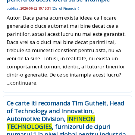
publicat
2026-06-22 10:15:31
(
Ziarul-Financiar
)
Autor: Daca pana acum exista ideea ca fiecare
generatie o duce automat mai bine decat cea a
parintilor, astazi acest lucru nu mai este garantat.
Daca vrei sa o duci mai bine decat parintii tai,
trebuie sa muncesti constient pentru asta, nu va
veni de la sine. Totusi, in realitate, nu exista un
comportament comun, identic, al tuturor tinerilor
dintr-o generatie. De ce se intampla acest lucru?
...continuare.
Ce carte iti recomanda Tim Gutheit, Head
of Technology and Innovation,
Automotive Division,
INFINEON
TECHNOLOGIES
, furnizorul de cipuri
numarul 1 la nivel global pentru industria