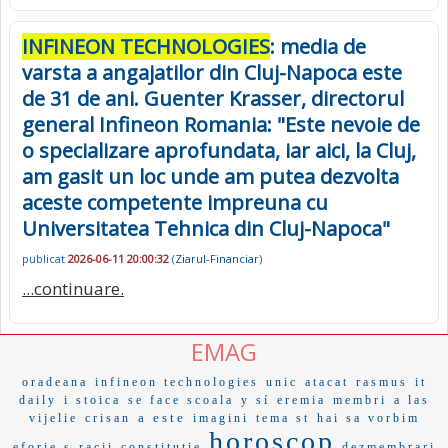
INFINEON TECHNOLOGIES
: media de
varsta a angajatilor din Cluj-Napoca este
de 31 de ani. Guenter Krasser, directorul
general Infineon Romania: "Este nevoie de
o specializare aprofundata, iar aici, la Cluj,
am gasit un loc unde am putea dezvolta
aceste competente impreuna cu
Universitatea Tehnica din Cluj-Napoca"
publicat
2026-06-11 20:00:32
(
Ziarul-Financiar
)
...continuare.
EMAG
oradeana
infineon technologies
unic
atacat
rasmus
it
daily
i stoica
se face scoala
y sí
eremia
membri
a las
a este
vijelie
crisan
imagini
tema st
hai sa vorbim
horoscop
eforie s
racii
constitutie
dezmembrari