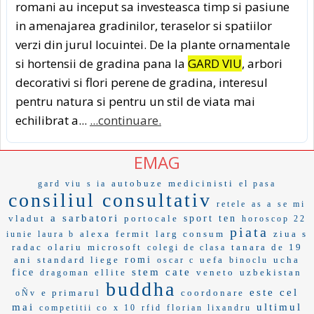
romani au inceput sa investeasca timp si pasiune
in amenajarea gradinilor, teraselor si spatiilor
verzi din jurul locuintei. De la plante ornamentale
si hortensii de gradina pana la
GARD VIU
, arbori
decorativi si flori perene de gradina, interesul
pentru natura si pentru un stil de viata mai
echilibrat a...
...continuare.
EMAG
autobuze
medicinisti
gard viu
s ia
el pasa
consiliul consultativ
retele
as a
se mi
a sarbatori
vladut
portocale
sport ten
horoscop 22
piata
alexa
fermit
larg consum
ziua s
iunie
laura b
radac
olariu
microsoft
tanara de 19
colegi de clasa
ani
standard liege
romi
uefa
ucha
oscar c
binoclu
stem
cate
fice
ellite
veneto
uzbekistan
dragoman
buddha
este cel
e primarul
coordonare
oÑv
mai
ultimul
competitii co
x 10
rfid
florian lixandru