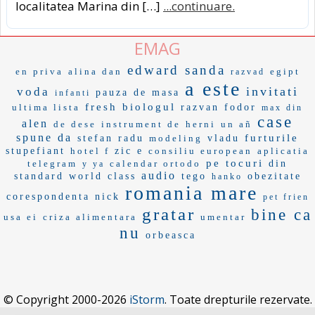
localitatea Marina din […]
...continuare.
EMAG
edward sanda
en priva
alina dan
egipt
razvad
a este
invitati
voda
pauza de masa
infanti
fresh
biologul
ultima lista
razvan fodor
max din
case
alen
de dese
instrument de
herni
un añ
spune da
furturile
stefan radu
modeling
vladu
stupefiant
hotel f
zic e
consiliu european
aplicatia
pe tocuri
telegram
calendar ortodo
din
y ya
audio
standard
world class
tego
obezitate
hanko
romania mare
corespondenta
nick
pet frien
gratar
bine ca
usa ei
criza alimentara
umentar
nu
orbeasca
© Copyright 2000-2026
iStorm
. Toate drepturile rezervate.