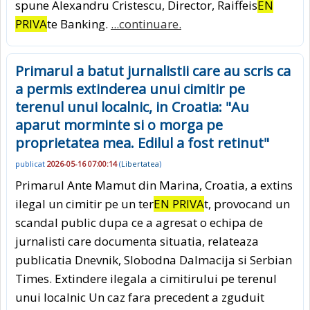
spune Alexandru Cristescu, Director, Raiffeis
EN
PRIVA
te Banking.
...continuare.
Primarul a batut jurnalistii care au scris ca
a permis extinderea unui cimitir pe
terenul unui localnic, in Croatia: "Au
aparut morminte si o morga pe
proprietatea mea. Edilul a fost retinut"
publicat
2026-05-16 07:00:14
(
Libertatea
)
Primarul Ante Mamut din Marina, Croatia, a extins
ilegal un cimitir pe un ter
EN PRIVA
t, provocand un
scandal public dupa ce a agresat o echipa de
jurnalisti care documenta situatia, relateaza
publicatia Dnevnik, Slobodna Dalmacija si Serbian
Times. Extindere ilegala a cimitirului pe terenul
unui localnic Un caz fara precedent a zguduit