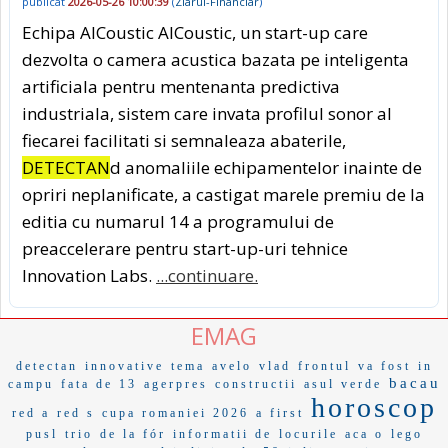
publicat
2026-05-26 10:00:39
(
Ziarul-Financiar
)
Echipa AICoustic AICoustic, un start-up care
dezvolta o camera acustica bazata pe inteligenta
artificiala pentru mentenanta predictiva
industriala, sistem care invata profilul sonor al
fiecarei facilitati si semnaleaza abaterile,
DETECTAN
d anomaliile echipamentelor inainte de
opriri neplanificate, a castigat marele premiu de la
editia cu numarul 14 a programului de
preaccelerare pentru start-up-uri tehnice
Innovation Labs.
...continuare.
EMAG
detectan
innovative
tema
avelo
vlad
frontul
va fost
in
bacau
campu
fata de 13
agerpres
constructii
asul verde
horoscop
red a
red s
cupa romaniei 2026
a first
pusl
trio
de la fór
informatii de
locurile
aca o
lego