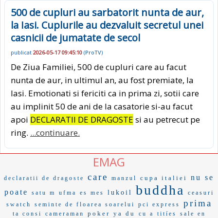
500 de cupluri au sarbatorit nunta de aur,
la Iasi. Cuplurile au dezvaluit secretul unei
casnicii de jumatate de secol
publicat
2026-05-17 09:45:10
(
ProTV
)
De Ziua Familiei, 500 de cupluri care au facut
nunta de aur, in ultimul an, au fost premiate, la
Iasi. Emotionati si fericiti ca in prima zi, sotii care
au implinit 50 de ani de la casatorie si-au facut
apoi
DECLARATII DE DRAGOSTE
si au petrecut pe
ring.
...continuare.
EMAG
care
nu se
cupa italiei
declaratii de dragoste
manzul
buddha
poate
lukoil
satu m
ufma
es mes
ceasuri
prima
swatch
seminte de floarea soarelui
pci express
poker
ya du
ta consi
cameraman
cu a
titíes
sale en