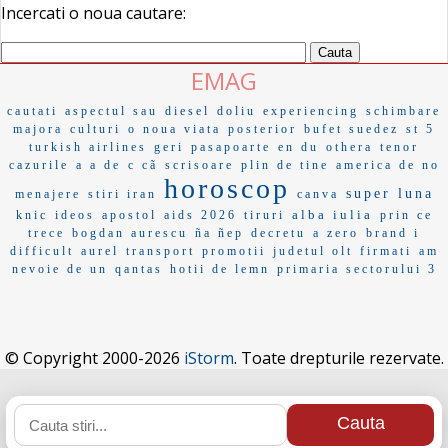
Incercati o noua cautare:
EMAG
cautati
aspectul sau
diesel
doliu
experiencing
schimbare
majora
culturi
o noua viata
posterior
bufet suedez
st 5
turkish airlines
geri
pasapoarte
en du
othera
tenor
cazurile
a a de
c cã
scrisoare
plin de tine
america de no
horoscop
super luna
menajere
stiri iran
canva
alba iulia
knic
ideos
apostol
aids 2026
tiruri
prin ce
trece
bogdan aurescu
ña ñep
decretu
a zero
brand i
difficult
aurel
transport
promotii
judetul olt
firmati
am
nevoie de un
qantas
hotii de lemn
primaria sectorului 3
© Copyright 2000-2026
iStorm
. Toate drepturile rezervate.