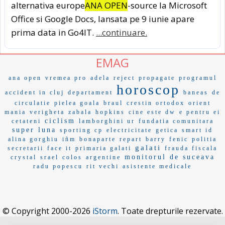
alternativa europe
ANA OPEN
-source la Microsoft
Office si Google Docs, lansata pe 9 iunie apare
prima data in Go4IT.
...continuare.
EMAG
ana open
vremea pro
adela
reject
propagate
programul
horoscop
accident in cluj
departament
baneas
de
circulatie
pielea goala
braul
crestin ortodox
orient
mania
verigheta
zabala
hopkins
cine este dw
e pentru ei
ciclism
cetateni
lamborghini ur
fundatia comunitara
super luna
sporting cp
electricitate
getica
smart id
alina gorghiu
iñm
bonaparte
repart
barry
fenic
politia
galati
secretarii
face it
primaria galati
frauda fiscala
monitorul de suceava
crystal
srael
colos
argentine
radu popescu
rit vechi
asistente medicale
© Copyright 2000-2026
iStorm
. Toate drepturile rezervate.