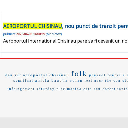
AEROPORTUL CHISINAU
, nou punct de tranzit pent
publicat
2026-06-08 14:00:19
(
Mediafax
)
Aeroportul International Chisinau pare sa fi devenit un no
folk
aeroportul chisinau
s 
dan sur
peugeot
ronnie
aniela
baut la volan
semifinal
iezi
nscr
the con
si
infringement
saturday n
ce masina este
sau corect
tani