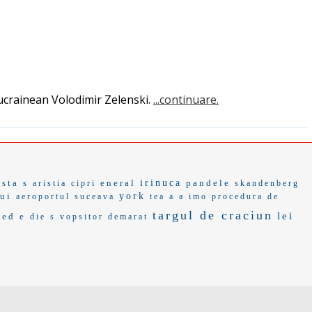
 ucrainean Volodimir Zelenski.
...continuare.
ista s
eneral
irinuca
pandele
aristia
cipri
skandenberg
ui
york
aeroportul suceava
tea a
a imo
procedura de
targul de craciun
lei
ed e
die s
vopsitor
demarat