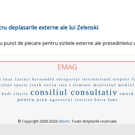
ru deplasarile externe ale lui Zelenski
u punct de plecare pentru vizitele externe ale presedintelui
EMAG
a luat
l
fastaci
hernandéz
aeroportul international otopeni
truth socia
ministrul mediul
deline
sparte
rata i
eliminar
consiliul consultativ
smurd
a budi
clarity
pentru
pink
agresorul
reactive
harta lumi
© Copyright 2000-2026
iStorm
. Toate drepturile rezervate.