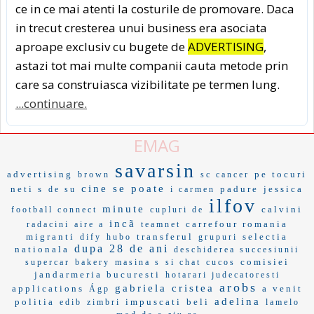
ce in ce mai atenti la costurile de promovare. Daca
in trecut cresterea unui business era asociata
aproape exclusiv cu bugete de
ADVERTISING
,
astazi tot mai multe companii cauta metode prin
care sa construiasca vizibilitate pe termen lung.
...continuare.
EMAG
savarsin
advertising
pe tocuri
brown
sc cancer
cine se poate
neti s
padure
jessica
de su
i carmen
ilfov
minute
calvini
football connect
cupluri de
incã
carrefour romania
radacini
aire a
teamnet
migranti
transferul
selectia
dify
hubo
grupuri
dupa 28 de ani
nationala
deschiderea succesiunii
comisiei
supercar
bakery
masina s
si chat
cucos
jandarmeria bucuresti
hotarari judecatoresti
arobs
gabriela cristea
applications
a venit
Ágp
adelina
politia
impuscati
beli
edib
zimbri
lamelo