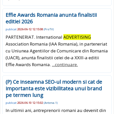
Effie Awards Romania anunta finalistii
editiei 2026
publicat
2026-06-12 12:15:08
(
ProTV
)
PARTENERIAT. International
ADVERTISING
Association Romania (IAA Romania), in parteneriat
cu Uniunea Agentiilor de Comunicare din Romania
(UACR), anunta finalistii celei de-a XXIII-a editii
Effie Awards Romania.
...continuare.
(P) Ce inseamna SEO-ul modern si cat de
importanta este vizibilitatea unui brand
pe termen lung
publicat
2026-06-10 12:15:02
(
Antena-1
)
In ultimii ani, antreprenorii romani au devenit din