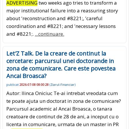
ADVERTISING
two weeks ago tries to transform a
major institutional failure into a reassuring story
about 'reconstruction and #8221;, 'careful
coordination and #8221; and 'necessary lessons
and #8221;.
...continuare.
Let'Z Talk. De la creare de continut la
cercetare: parcursul unei doctorande in
zona de comunicare. Care este povestea
Ancai Broasca?
publicat
2026-07-08 08:00:28
(
Ziarul-Financiar
)
Autor: Ilinca Oniciuc Te-ai intrebat vreodata cum
te poate ajuta un doctorat in zona de comunicare?
Parcursul academic al Ancai Broasca, o tanara
creatoare de continut de 28 de ani, a inceput cu o
licenta in comunicare, urmata de un master in PR