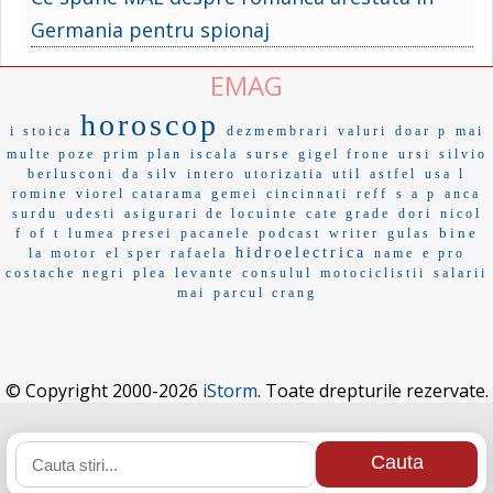
Germania pentru spionaj
EMAG
horoscop
i stoica
dezmembrari
valuri
doar p
mai
multe poze
prim plan
iscala
surse
gigel frone
ursi
silvio
berlusconi
da silv
intero
utorizatia
util
astfel
usa l
romine
viorel catarama
gemei
cincinnati
reff
s a p
anca
surdu
udesti
asigurari de locuinte
cate grade
dori
nicol
bine
f of t
lumea presei
pacanele
podcast
writer
gulas
hidroelectrica
la motor
el sper
rafaela
name
e pro
costache negri
plea
levante
consulul
motociclistii
salarii
mai
parcul crang
© Copyright 2000-2026
iStorm
. Toate drepturile rezervate.