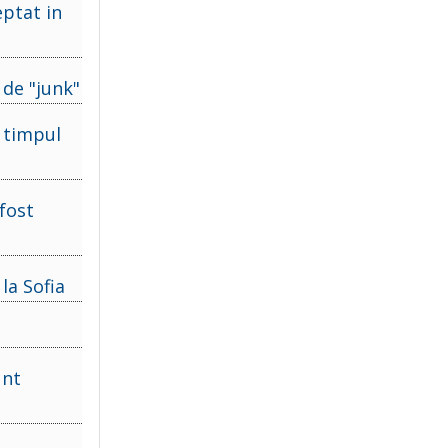
ptat in
 de "junk"
 timpul
 fost
la Sofia
unt