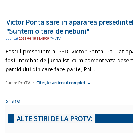
Victor Ponta sare in apararea presedinte
"Suntem o tara de nebuni"
publicat
2026-06-16 14:45:09
(
ProTV
)
Fostul presedinte al PSD, Victor Ponta, i-a luat 
fost intrebat de jurnalisti cum comenteaza desem
partidului din care face parte, PNL.
Citește articolul complet →
Sursa:
ProTV
•
Share
ALTE STIRI DE LA PROTV: