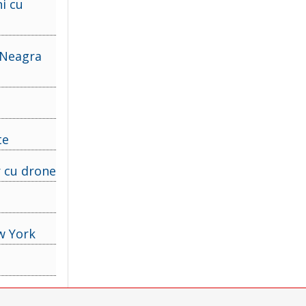
ni cu
 Neagra
te
r cu drone
ew York