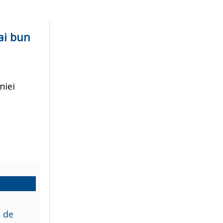
ai bun
niei
u de