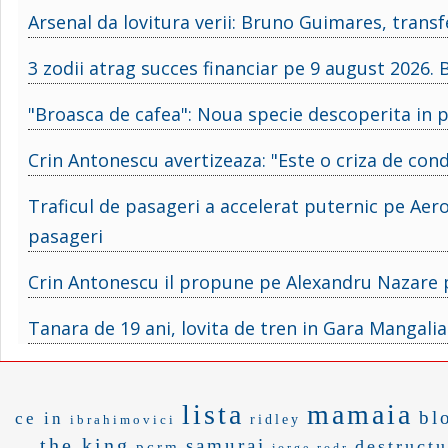
Arsenal da lovitura verii: Bruno Guimares, trans
3 zodii atrag succes financiar pe 9 august 2026. B
"Broasca de cafea": Noua specie descoperita in pl
Crin Antonescu avertizeaza: "Este o criza de condu
Traficul de pasageri a accelerat puternic pe Aer
pasageri
Crin Antonescu il propune pe Alexandru Nazare p
Tanara de 19 ani, lovita de tren in Gara Mangalia.
lista
mamaia
bl
ce in
ibrahimovici
ridley
the king
samurai
destructu
pcrm
jorge rodr