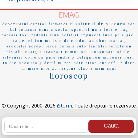
EMAG
monitorul de suceava
depozitarul central
firmaser
eos
ksi romania
centru social
spectral
nu a fost
e mag
parcari
toxi
radauti
etna
politist impuscat
luna pr
e greu
sta pe telefon
ministe
de condus
autobuz
marea p
asociatia accept
tecca
permis auto
franklin templeton
mistake
chatgpt
tranzact
comunistii
consumata
simleu
silvaniei
come on
paiu
india p
delegation
milionar
hush
to die
opozitia
judetul mures
bote
artan
cut off
un drep
in mare
arte du
respins
club
a mam
anal
horoscop
© Copyright 2000-2026
iStorm
. Toate drepturile rezervate.