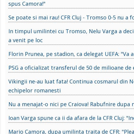
spus Camora!"
Se poate si mai rau! CFR Cluj - Tromso 0-5 nu a f
In timpul umilintei cu Tromso, Nelu Varga a deci
a venit pe loc
Florin Prunea, pe stadion, ca delegat UEFA: "Va a
PSG a oficializat transferul de 50 de milioane de
Vikingii ne-au luat fata! Continua cosmarul din No
echipelor romanesti
Nu a menajat-o nici pe Craiova! Rabufnire dupa m
Ioan Varga spune ca ii da afara de la CFR Cluj: "In
Mario Camora, dupa umilinta traita de CFR: "Pleaca 