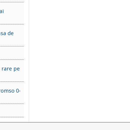
ai
asa de
 rare pe
Tromso 0-