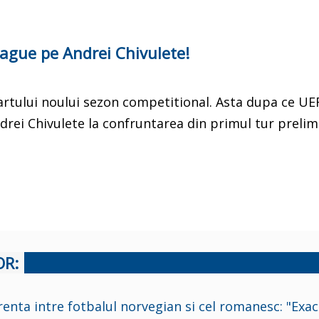
ague pe Andrei Chivulete!
tartului noului sezon competitional. Asta dupa ce UE
drei Chivulete la confruntarea din primul tur prelim
OR:
nta intre fotbalul norvegian si cel romanesc: "Exa