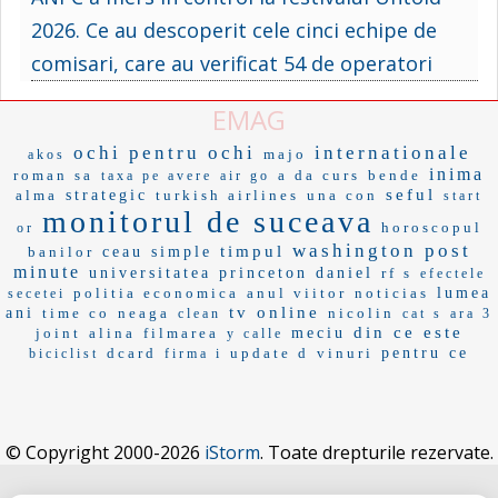
2026. Ce au descoperit cele cinci echipe de
comisari, care au verificat 54 de operatori
EMAG
ochi pentru ochi
internationale
majo
akos
inima
roman sa
a da curs
bende
taxa pe avere
air go
seful
alma
strategic
turkish airlines
una con
start
monitorul de suceava
horoscopul
or
washington post
timpul
banilor
ceau
simple
minute
universitatea princeton
daniel
rf s
efectele
politia economica
anul viitor
noticias
lumea
secetei
tv online
ani
time co
neaga
nicolin
clean
cat s
ara 3
din ce este
joint
alina
filmarea
meciu
y calle
dcard
update d
vinuri
pentru ce
biciclist
firma i
© Copyright 2000-2026
iStorm
. Toate drepturile rezervate.