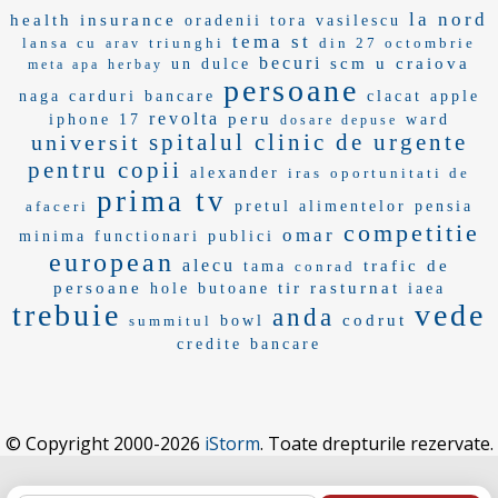
la nord
health insurance
oradenii
tora vasilescu
tema st
lansa cu
triunghi
din 27 octombrie
arav
becuri
scm u craiova
un dulce
meta apa
herbay
persoane
naga
carduri bancare
clacat
apple
revolta
peru
iphone 17
ward
dosare depuse
spitalul clinic de urgente
universit
pentru copii
alexander
iras
oportunitati de
prima tv
afaceri
pretul alimentelor
pensia
competitie
omar
minima
functionari publici
european
alecu
trafic de
tama
conrad
persoane
tir rasturnat
hole
butoane
iaea
trebuie
vede
anda
codrut
summitul
bowl
credite bancare
© Copyright 2000-2026
iStorm
. Toate drepturile rezervate.